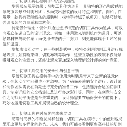
二、切割工具在模特手中的多功能性
增强服装展示效果：切割工具作为道具，其独特的形态和质感能
够与服装形成鲜明对比，从而突出服装的设计特点和细节。例如，在
展示一款具有硬朗线条的服装时，模特手持锯子或剪刀，能够巧妙地
强调服装的力量感和结构美。
传递设计理念：设计师通过选择特定的切割工具作为道具，可以
向观众传递自己的设计理念。例如，使用激光切割机作为道具，可以
彰显科技与现代感；而使用传统的手工剪刀，则更能体现手工艺的价
值和温度。
增加表演互动性：在一些时装秀中，模特会利用切割工具进行现
场表演，如剪断束缚、切割布料等动作，这些互动性的表演不仅能够
吸引观众的注意力，还能让观众更加深入地理解设计师的创作意图。
三、切割工具使用的安全性与创意平衡
尽管切割工具在模特手中的使用为时装秀带来了全新的视觉体
验，但其安全性问题也不容忽视。为了确保表演的安全进行，设计师
和制作团队需要在前期进行充分的准备工作，包括选择合适的切割工
具、制定详细的安全措施以及进行多次彩排等。同时，在创意与安全
性之间找到平衡也是至关重要的。设计师需要在确保安全的前提下，
巧妙地运用切割工具来展现自己的设计理念。
四、切割工具在时尚界的未来展望
随着时尚界的不断发展和创新，切割工具在模特手中的使用也将
呈现出更加多样化的趋势。未来，我们可能会看到更多高科技的切割